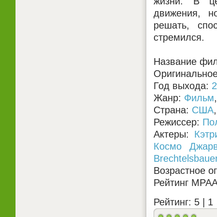
жизни. В ц
движения, н
решать, спо
стремился.
Название фил
Оригинальное 
Год выхода:
2
Жанр:
Фильм
Страна:
США
Режиссер:
По
Актеры:
Кэтр
Космо Джар
Brechtelsbaue
Возрастное о
Рейтинг MPA
Рейтинг: 5 |
1