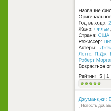
Название филь
Оригинальное 
Год выхода:
2
Жанр:
Фильм
Страна:
США
Режиссер:
Пи
Актеры:
Дже
Леттс
,
П.Дж. 
Роберт Морга
Возрастное о
Рейтинг: 5 |
1
Джуманджи: Ве
[ Новость добавл