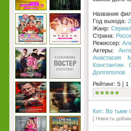
Название фил
Год выхода:
2
Жанр:
Сериа
Страна:
Росс
Режиссер:
Ал
Актеры:
Ант
Анастасия М
Константин 
Долгополов
Рейтинг: 5 |
1
Кит: Во тьме г
[ Новость добавл