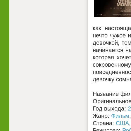
как настоящ
нечто чужое 
девочкой, тем
начинается н
которая хоче
сокровенно
повседневно
девочку сомне
Название фи
Оригинальное
Год выхода:
2
Жанр:
Фильм
Страна:
США
Режиссер:
Ро