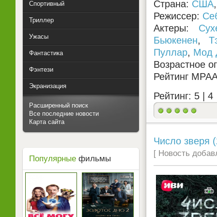
Страна:
США
Спортивный
Режиссер:
Се
Триллер
Актеры:
Сух
Ужасы
Бьюкенен
,
Т
Пуллар
,
Мод 
Фантастика
Возрастное о
Фэнтези
Рейтинг MPA
Экранизация
Рейтинг: 5 |
4
Расширенный поиск
Все последние новости
Карта сайта
Число зверя (
[ Новость добавл
Популярные
фильмы