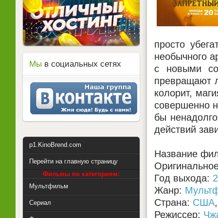
просто убега
необычного а
Мы
в социальных сетях
с новыми со
превращают л
колорит, маг
совершенно н
бы ненадолго
действий зав
p1.KinoBrend.com
Название фил
Перейти на главную страницу
Оригинальное 
Фильмы по категориям:
Год выхода:
2
Мультфильм
Жанр:
Мульт
Страна:
США
Сериал
Режиссер:
Чж