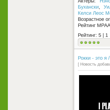
Актеры:
Нэн
Бухански
,
Уи
Келси Леос М
Возрастное о
Рейтинг MPA
Рейтинг: 5 |
1
Рокки - это я 
[ Новость добавл