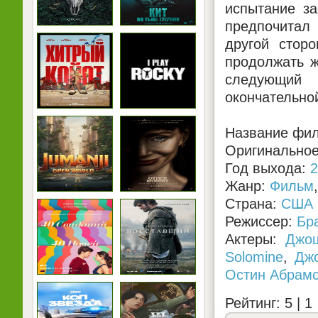
испытание за
предпочитал 
другой стор
продолжать ж
следующий 
окончательно
Название фил
Оригинальное 
Год выхода:
2
Жанр:
Фильм
Страна:
США
Режиссер:
Бр
Актеры:
Джо
Solomine
,
Дж
Остин Абрам
Рейтинг: 5 |
1