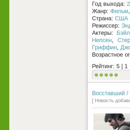
Год выхода:
2
Жанр:
Фильм
Страна:
США
Режиссер:
Эн
Актеры:
Бэй
Нелсен
,
Сте
Гриффин
,
Джо
Возрастное о
Рейтинг: 5 |
1
Восставший / 
[ Новость добавл