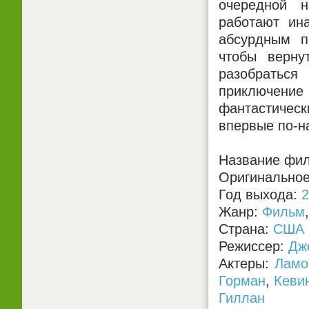
очередной н
работают ин
абсурдным п
чтобы верну
разобраться
приключени
фантастичес
впервые по-н
Название фил
Оригинальное
Год выхода:
2
Жанр:
Фильм
Страна:
США
Режиссер:
Дж
Актеры:
Ламо
Горман
,
Кеви
Гиллан