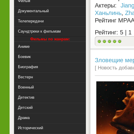
Фильм
Актеры:
Jian
Документальный
Ханьлинь
,
Zh
Рейтинг MPA
Телепередачи
Саундтреки к фильмам
Рейтинг: 5 |
1
Фильмы по жанрам:
Аниме
Боевик
Зловещие мерт
Биография
[ Новость добавл
Вестерн
Военный
Детектив
Детский
Драма
Исторический