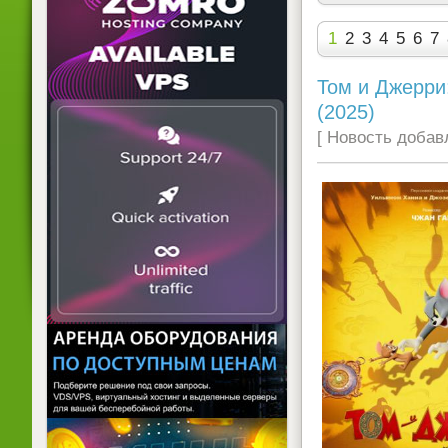
1
2
3
4
5
6
7
Том и Джерри:
(2025)
[ Новость добавл