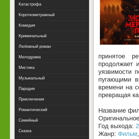
Катастрофа
Короткометражный
Комедия
Криминальный
Любовный роман
принятое р
Мелодрама
продолжает и
Мистика
уязвимости п
Музыкальный
пугающими в
времени на с
Пародия
превращая ка
Приключения
Название фил
Романтический
Оригинальное 
Семейный
Год выхода:
2
Сказка
Жанр:
Фильм