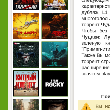
следующим 
характерист
дубляж, L1
многоголосы
торрент Чуд
Чтобы без 
Чудаки: Л
зеленую кн
"Примагнити
Также Вы мо
торрент-ст
расширением
значком pla
Пои
Вы ис