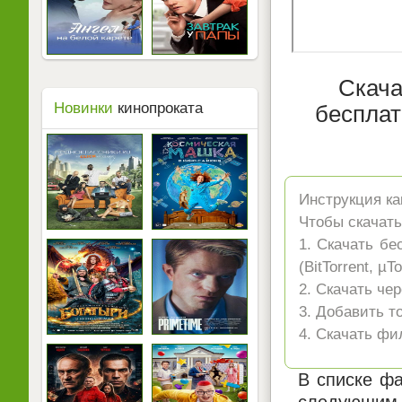
Скача
Новинки
кинопроката
бесплат
Инструкция ка
Чтобы скачать
1. Скачать бе
(BitTorrent, µ
2. Скачать че
3. Добавить т
4. Скачать фи
В списке фа