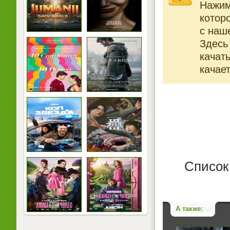
Нажи
котор
с наше
Здесь
качат
качает
Список
А также: