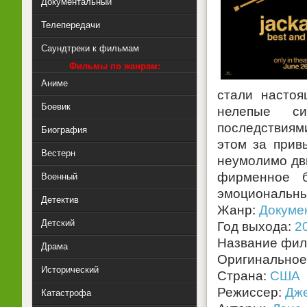
Документальный
Телепередачи
Саундтреки к фильмам
Фильмы по жанрам:
Аниме
стали насто
Боевик
нелепые си
последствиями
Биография
этом за прив
Вестерн
неумолимо дв
фирменное б
Военный
эмоциональны
Детектив
Жанр:
Докуме
Детский
Год выхода:
2
Название фи
Драма
Оригинальное
Исторический
Страна:
США
Режиссер:
Дж
Катастрофа