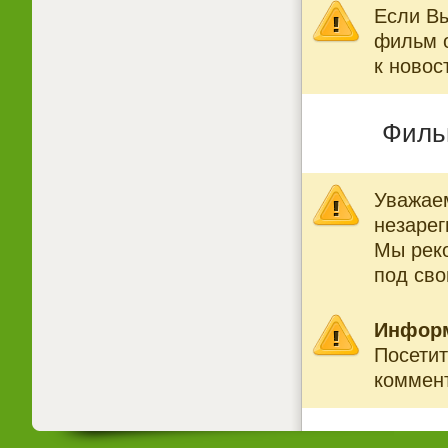
Если Вы
фильм о
к новос
Филь
Уважаем
незарег
Мы рек
под св
Инфор
Посетит
коммент