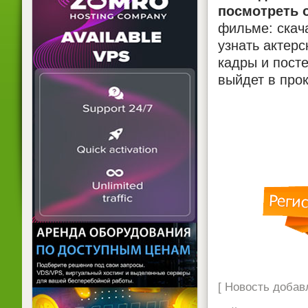
посмотреть 
фильме: скача
узнать актерс
кадры и посте
выйдет в прок
[ Новость добавл