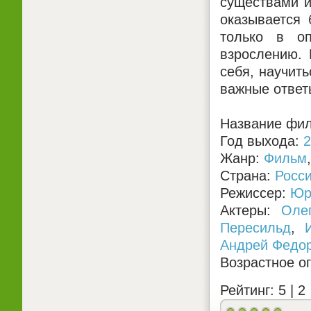
существами и
оказывается 
только в о
взрослению. 
себя, научит
важные ответы
Название фил
Год выхода:
2
Жанр:
Фильм
Страна:
Росс
Режиссер:
Юр
Актеры:
Оле
Пересильд
,
Андрей Федо
Возрастное о
Рейтинг: 5 |
2