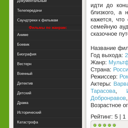
Документальный
идти до конц
Телепередачи
близкого, а 
кажется, что
Саундтреки к фильмам
семейную ауд
Фильмы по жанрам:
сказочное пу
Аниме
Боевик
Название фил
Биография
Год выхода:
2
Жанр:
Мульт
Вестерн
Страна:
Росс
Военный
Режиссер:
Ро
Актеры:
Варв
Детектив
Тарасова
,
Детский
Добронравов
Драма
Возрастное о
Исторический
Рейтинг: 5 |
1
Катастрофа