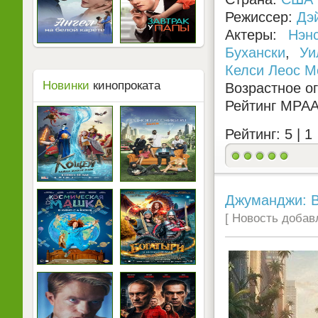
Режиссер:
Дэ
Актеры:
Нэн
Бухански
,
Уи
Келси Леос М
Новинки
кинопроката
Возрастное о
Рейтинг MPA
Рейтинг: 5 |
1
Джуманджи: Ве
[ Новость добавл