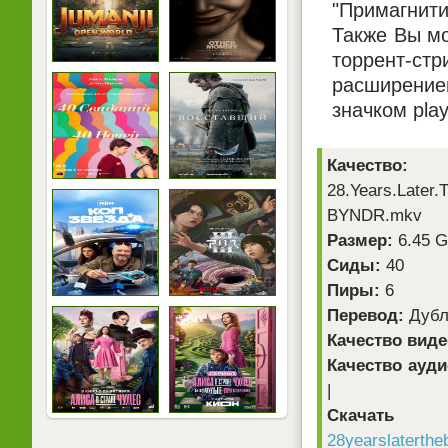
"Примагнити
Также Вы мо
торрент-ст
расширением
значком pla
Качество:
W
28.Years.Later
BYNDR.mkv
Размер:
6.45 
Сиды:
40
Пиры:
6
Перевод:
Дубл
Качество виде
Качество ауди
|
Скачат
28yearslaterth