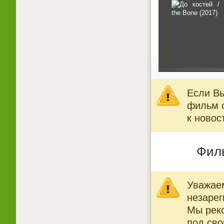
Если Вы
фильм о
к новос
Филь
Уважаем
незарег
Мы рек
под св