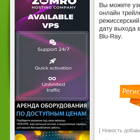
Вы можете уз
онлайн трейле
режиссерский 
дату выхода в
Blu-Ray.
[ Новость добавл