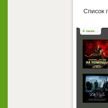
Список 
А также: