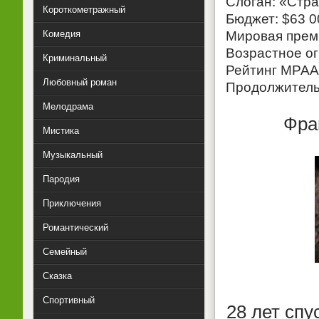
Слоган: «Стра
Короткометражный
Бюджет: $63 0
Комедия
Мировая премь
Возрастное о
Криминальный
Рейтинг MPAA
Любовный роман
Продолжитель
Мелодрама
Фра
Мистика
Музыкальный
Пародия
Приключения
Романтический
Семейный
Сказка
Спортивный
28 лет спу