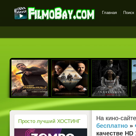
Главная
Поиск
FilmoBay.com - новые
фильмы в хорошем
качестве бесплатно
На кино-сайт
Просто лучший ХОСТИНГ
бесплатно
»
качестве HD 