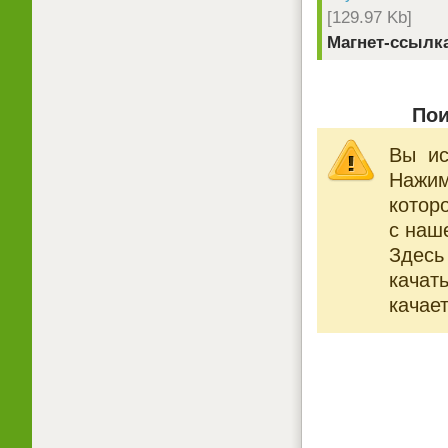
[129.97 Kb]
Магнет-ссылк
Пои
Вы ис
Нажи
котор
с наше
Здесь
качат
качает