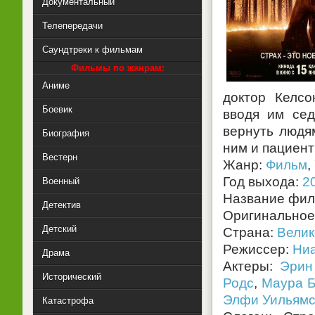
Документальный
Телепередачи
Саундтреки к фильмам
Фильмы по жанрам:
Аниме
доктор Келсо
Боевик
вводя им сед
вернуть людям
Биография
ним и пациент
Вестерн
Жанр:
Фильм
,
Год выхода:
2
Военный
Название фи
Детектив
Оригинальное
Детский
Страна:
Велик
Режиссер:
Ниа
Драма
Актеры:
Эрин
Исторический
Родс
,
Маура 
Элфи Уильям
Катастрофа