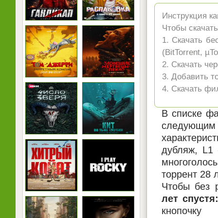
Инструкция ка
Чтобы скачать
1. Скачать бе
(BitTorrent, µ
2. Скачать чер
3. Добавить т
4. Скачать фи
В списке фа
следующим 
характерист
дубляж, L1
многоголосы
торрент 28 
Чтобы без 
лет спустя
кнопочку