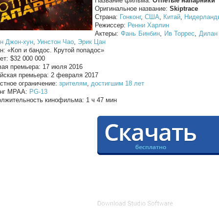
Название фильма:
Отпетые напарники
Оригинальное название:
Skiptrace
Страна:
Гонконг
,
США
,
Китай
,
Нидерланд
Режиссер:
Ренни Харлин
Актеры:
Фань Бинбин
,
Ив Торрес
,
Дилан
н Джон-хун
,
Уинстон Чао
,
Эрик Цан
н: «Коп и бандос. Крутой попадос»
т: $32 000 000
ая премьера: 17 июля 2016
йская премьера: 2 февраля 2017
стное ограничение:
зрителям
,
достигшим 18 лет
инг MPAA:
PG-13
лжительность кинофильма: 1 ч 47 мин