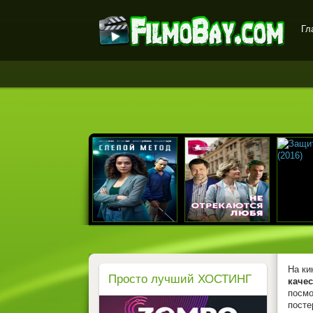
Гл
FilmoBay.com - новые
фильмы в хорошем
качестве бесплатно
На ки
Просто лучший ХОСТИНГ
качес
посмо
посте