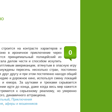
но
троится на контрасте характеров и
0
гоню в ироничное приключение через
тся принципиальный полицейский из
тала делом чести и способом искупить
болтливым американцем, втянутым в опасную игру
ынуждены пересечь несколько стран, постоянно
я друг другу и при этом постепенно находя общий
медию и дорожное кино, используя смену локаций
ия и юмора. За шутками и трюками скрывается
ении идти до конца, даже когда весь мир кажется
тремится к серьезному реализму, но уверенно
го, динамичного аттракциона.
альный
,
Приключения
ия
,
аферы и мошенников