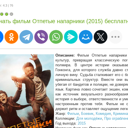
: 4.3 | 76
чать фильм Отпетые напарники (2015) бесплат
Описание:
Фильм Отпетые напарники с
культур, превращая классическую по
полмира. В центре истории оказывае
Гонконга, для которого служба давно с
личную вину. Судьба сталкивает его с 
криминальных структур. Вместе они в
убегая от бандитов и полиции, не доверя
язык. Картина ловко сочетает экшен, ко
как источник визуального разнообраз
история о выборе, ответственности и ум
настроенным против тебя. Фильм не с
держит ритм и оставляет ощущение легко
Жанр:
Фильм
,
Боевик
,
Комедия
,
Кримин
Коллекции:
Для молодёжи
,
Про ограблен
Год выхода:
2015