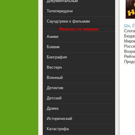
Документальный
Телепередачи
Саундтреки к фильмам
Ши
,
Ё
Фильмы по жанрам:
Слога
Бюдже
Аниме
Миров
Росси
Боевик
Возра
Рейт
Биография
Продо
Вестерн
Военный
Детектив
Детский
Драма
Исторический
Катастрофа