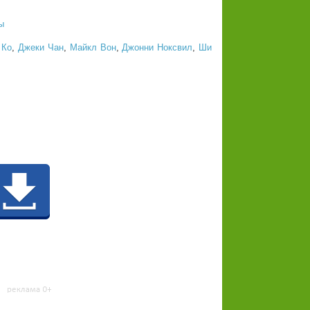
ы
 Ко
,
Джеки Чан
,
Майкл Вон
,
Джонни Ноксвил
,
Ши