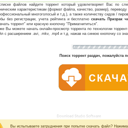
списке файлов найдите торрент который удовлетворяет Вас по сле
ническим характеристикам (формат файла, качество, размер), переводу 
рофессиональный многоголосый и т.д.), а также количеству сидов / пиров
бы без регистрации, учета рейтинга и бесплатно
скачать Призрак ч
ачать торрент" или красную кнопочку "Примагнититься".
же Вы можете начать онлайн-просмотр торрента по технологии торрент
л с расширением .avi, .mkv, .mp4 и т.д. нажав на синюю кнопочку со зна
Поиск торрент раздач, пожалуйста п
Вы испытываете затруднения при попытке скачать файл? Нажим