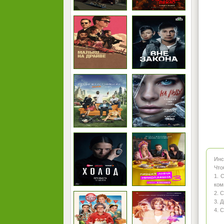
Инс
Что
1. 
ком
2. 
3. 
4. 