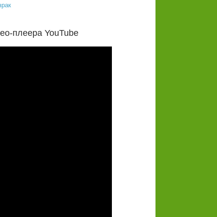
део-плеера YouTube