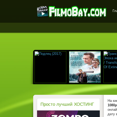
Гл
FilmoBay.com - новые
фильмы в хорошем
качестве бесплатно
На ки
Просто лучший ХОСТИНГ
1080p
онлай
дату 