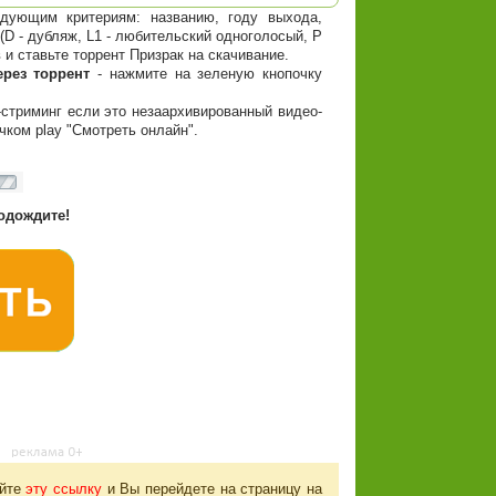
дующим критериям: названию, году выхода,
(D - дубляж, L1 - любительский одноголосый, P
 и ставьте торрент Призрак на скачивание.
ерез торрент
- нажмите на зеленую кнопочку
-стриминг если это незаархивированный видео-
чком play "Смотреть онлайн".
одождите!
айте
эту ссылку
и Вы перейдете на страницу на