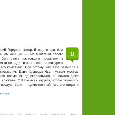
ий Гордеев, который еще вчера был
0
имцем женщин — был в шаге от своего
 был стать настоящим прорывом в
икто не видит и не слышит, и конкурент
 его компанию. Все потому, что Юра разбился в
емиклассник Ваня Кузнецов был пустым местом
ъект насмешек одноклассников, он боится даже
о влюблен. У Юры есть неделя, чтобы закончить
 воздух. Ваня — единственный, кто его видит и
астика