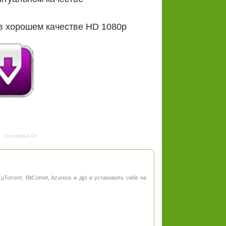
в хорошем качестве HD 1080p
µTorrent, BitComet, Azureus и др) и установить себе на