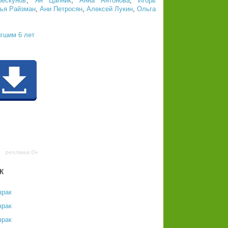
ескунов
,
Ян Цапник
,
Анна Антонова
,
Игорь
ья Райзман
,
Ани Петросян
,
Алексей Лукин
,
Ольга
гшим 6 лет
к