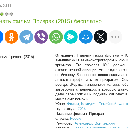
: 3.2 | 9
чать фильм Призрак (2015) бесплатно
Описание:
Главный герой фильма - Юр
амбициозным авиаконструктором и люб
триумфа. Его самолет Ю-1 должен
отечественной авиации. Но сегодня его н
по бизнесу беспрепятственно закрывает
автокатастрофе и стал призраком. С
всегда. Жертва гиперопеки матери, об
заговорить с девочкой, в которую давн
дело своей жизни и поднять самолет в
может ему помочь.
Жанр:
Фильм
,
Комедия
,
Семейный
,
Фант
Год выхода:
2015
Название фильма:
Призрак
Страна:
Россия
Режиссер:
Александр Войтинский