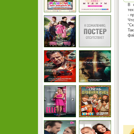
В 
тех
- п
Что
"Ск
Так
фай