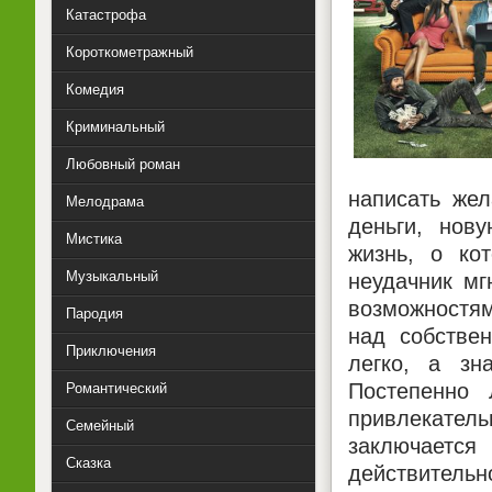
Катастрофа
Короткометражный
Комедия
Криминальный
Любовный роман
написать жел
Мелодрама
деньги, нов
Мистика
жизнь, о ко
Музыкальный
неудачник мг
возможностя
Пародия
над собстве
Приключения
легко, а зн
Постепенно 
Романтический
привлекатель
Семейный
заключается
Сказка
действительно