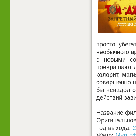
просто убега
необычного а
с новыми со
превращают л
колорит, маг
совершенно н
бы ненадолго
действий зав
Название фил
Оригинальное 
Год выхода:
2
Жанр:
Мульт