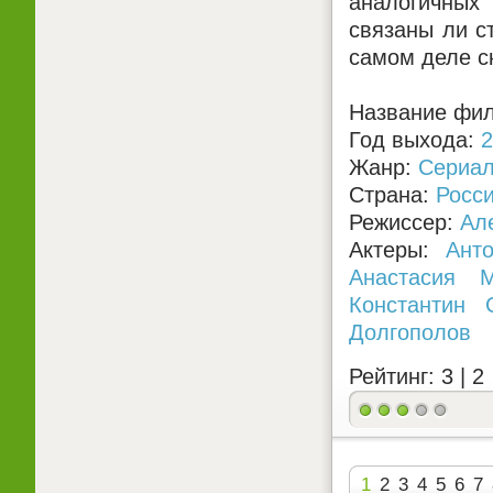
аналогичных 
связаны ли с
самом деле с
Название фил
Год выхода:
2
Жанр:
Сериа
Страна:
Росс
Режиссер:
Ал
Актеры:
Ант
Анастасия М
Константин 
Долгополов
Рейтинг: 3 |
2
1
2
3
4
5
6
7