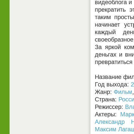
видеоблога и 
прекратить э
таким просты
начинает ус
каждый ден
своеобразное
За яркой ком
деньгах и вн
превратиться 
Название фил
Год выхода:
2
Жанр:
Фильм
Страна:
Росс
Режиссер:
Вл
Актеры:
Мар
Александр Н
Максим Лага