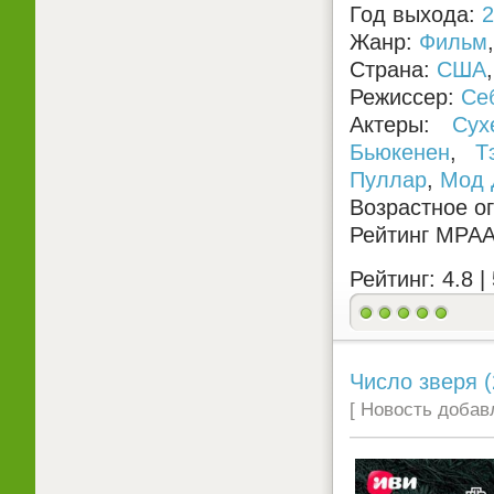
Год выхода:
2
Жанр:
Фильм
Страна:
США
Режиссер:
Се
Актеры:
Сух
Бьюкенен
,
Т
Пуллар
,
Мод 
Возрастное о
Рейтинг MPA
Рейтинг: 4.8 |
Число зверя (
[ Новость добавл