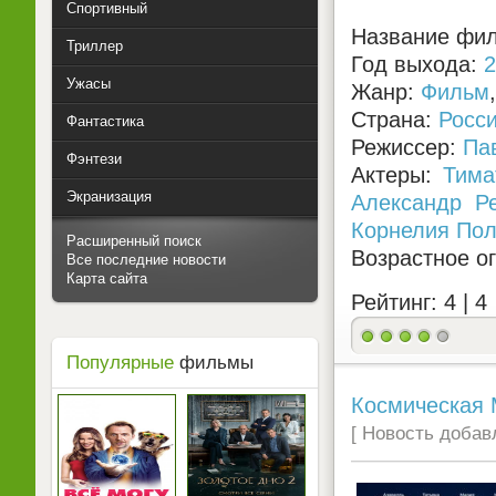
Спортивный
Название фил
Триллер
Год выхода:
2
Ужасы
Жанр:
Фильм
Страна:
Росс
Фантастика
Режиссер:
Па
Фэнтези
Актеры:
Тима
Экранизация
Александр Р
Корнелия Пол
Расширенный поиск
Возрастное о
Все последние новости
Карта сайта
Рейтинг: 4 |
4
Популярные
фильмы
Космическая 
[ Новость добавл