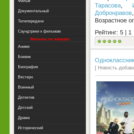
Фильм
Тарасова
,
Документальный
Добронравов
Возрастное о
Телепередачи
Саундтреки к фильмам
Рейтинг: 5 |
1
Фильмы по жанрам:
Аниме
Боевик
Одноклассник
Биография
[ Новость добавл
Вестерн
Военный
Детектив
Детский
Драма
Исторический