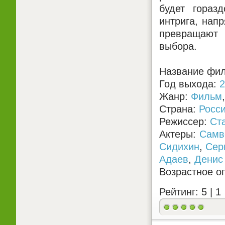
будет гораз
интрига, нап
превращают 
выбора.
Название фил
Год выхода:
2
Жанр:
Фильм
Страна:
Росс
Режиссер:
Ст
Актеры:
Самв
Сидихин
,
Сер
Адаев
,
Денис
Возрастное о
Рейтинг: 5 |
1