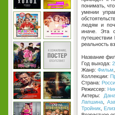
понимать, чт
умении упра
обстоятельст
людям и поч
иначе. Эта 
путешествии 
реальность в
Название фил
Год выхода:
2
Жанр:
Фильм
Коллекции:
П
Страна:
Росс
Режиссер:
Ни
Актеры:
Дан
Лапшина
,
Аз
Тройник
,
Елиз
Возрастное о