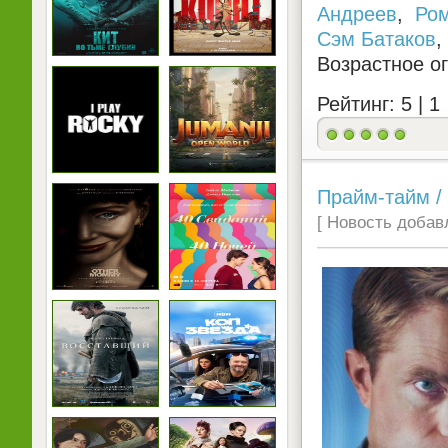
Андреев
,
Ро
Сэм Батаков
,
Возрастное о
Рейтинг: 5 |
1
Прайм-тайм / 
[ Новость добавл