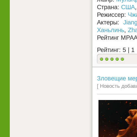
Страна:
США
Режиссер:
Чж
Актеры:
Jian
Ханьлинь
,
Zh
Рейтинг MPA
Рейтинг: 5 |
1
Зловещие мерт
[ Новость добавл