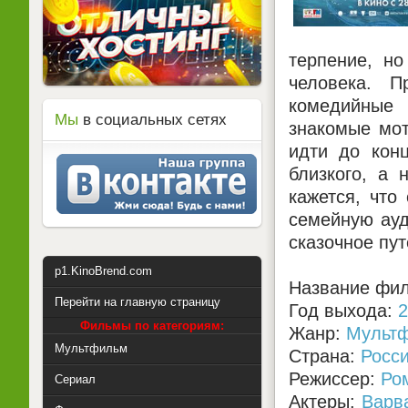
терпение, но
человека. П
комедийные
Мы
в социальных сетях
знакомые мот
идти до конц
близкого, а 
кажется, что
семейную ауд
сказочное пу
p1.KinoBrend.com
Название фил
Перейти на главную страницу
Год выхода:
2
Фильмы по категориям:
Жанр:
Мульт
Мультфильм
Страна:
Росс
Режиссер:
Ро
Сериал
Актеры:
Варв