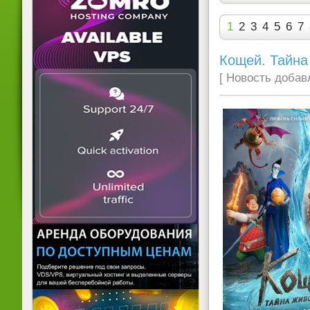
1
2
3
4
5
6
7
Кощей. Тайна
[ Новость добавл