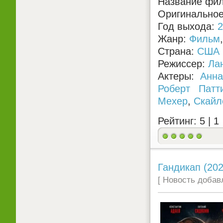
Название фил
Оригинальное
Год выхода:
2
Жанр:
Фильм
Страна:
США
Режиссер:
Ла
Актеры:
Анн
Роберт Патт
Мехер
,
Скайл
Рейтинг: 5 |
1
Гандикап (202
[ Новость добавл