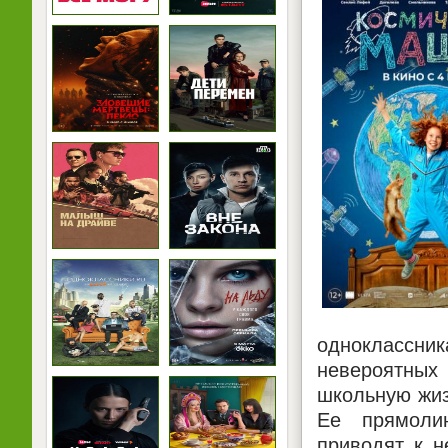
одноклассн
невероятных
школьную жиз
Ее прямоли
приводят к н