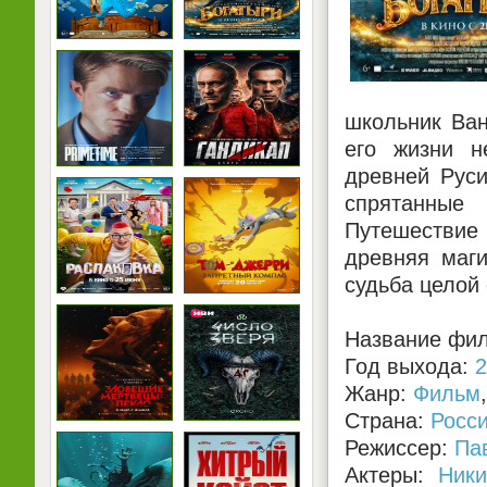
школьник Ван
его жизни н
древней Руси
спрятанные
Путешествие
древняя маги
судьба целой 
Название фил
Год выхода:
2
Жанр:
Фильм
Страна:
Росс
Режиссер:
Па
Актеры:
Ники