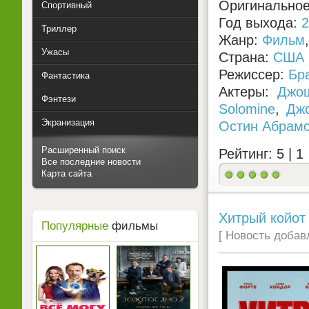
Оригинальное 
Спортивный
Год выхода:
2
Триллер
Жанр:
Фильм
Ужасы
Страна:
США
Режиссер:
Бр
Фантастика
Актеры:
Джо
Фэнтези
Solomine
,
Дж
Экранизация
Остин Абрам
Расширенный поиск
Рейтинг: 5 |
1
Все последние новости
Карта сайта
Хитрый койот 
Популярные
фильмы
[ Новость добавл