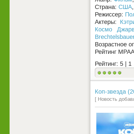
Страна:
США
Режиссер:
По
Актеры:
Кэтр
Космо Джар
Brechtelsbaue
Возрастное о
Рейтинг MPA
Рейтинг: 5 |
1
Коп-звезда (2
[ Новость добавл