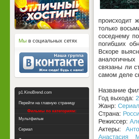
происходит ж
только восьм
соседнему по
Мы
в социальных сетях
погибших обн
Вскоре выясн
аналогичных 
связаны ли с
самом деле с
Название фил
p1.KinoBrend.com
Год выхода:
2
Перейти на главную страницу
Жанр:
Сериа
Фильмы по категориям:
Страна:
Росс
Мультфильм
Режиссер:
Ал
Актеры:
Ант
Сериал
Анастасия М