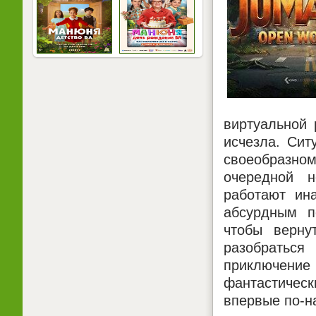
виртуальной 
исчезла. Сит
своеобразном
очередной н
работают ин
абсурдным п
чтобы верну
разобраться
приключени
фантастичес
впервые по-н