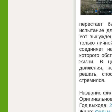
перестает 
испытание дл
Уот вынужден
только лично
соединяет н
которого обс
жизни. В ц
движения, н
решать, спо
стремился.
Название фил
Оригинальное 
Год выхода:
2
Жанр:
Фильм