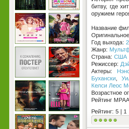
битву, где х
оружием геро
Название фил
Оригинальное
Год выхода:
2
Жанр:
Мульт
Страна:
США
Режиссер:
Дэ
Актеры:
Нэн
Бухански
,
Уи
Келси Леос М
Возрастное о
Рейтинг MPA
Рейтинг: 5 |
1