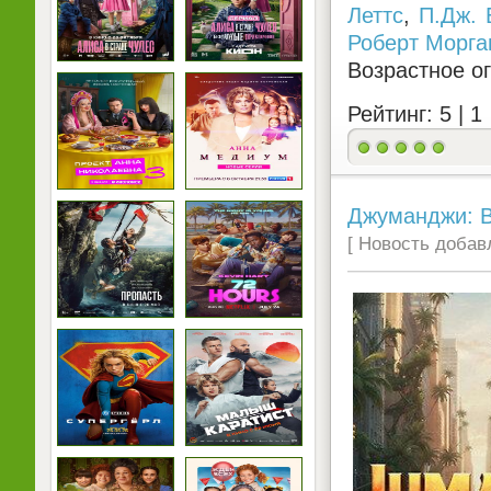
Леттс
,
П.Дж. 
Роберт Морга
Возрастное о
Рейтинг: 5 |
1
Джуманджи: Ве
[ Новость добавл