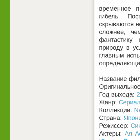
временное п
гибель. По
скрываются н
сложнее, че
фантастику 
природу в ус
главным испы
определяющий
Название фил
Оригинальное 
Год выхода:
2
Жанр:
Сериа
Коллекции:
Ne
Страна:
Япон
Режиссер:
Си
Актеры:
Ая А