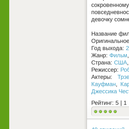
сокровенно
повседневно
девочку сомне
Название фи
Оригинальное
Год выхода:
2
Жанр:
Фильм
Страна:
США
Режиссер:
Ро
Актеры:
Трэ
Кауфман
,
Ка
Джессика Чес
Рейтинг: 5 |
1