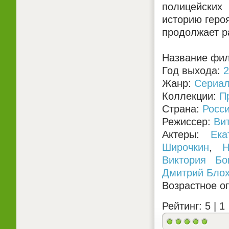
полицейских
историю героя
продолжает р
Название фил
Год выхода:
2
Жанр:
Сериа
Коллекции:
П
Страна:
Росс
Режиссер:
Ви
Актеры:
Ека
Широчкин
,
Н
Виктория Бо
Дмитрий Бло
Возрастное о
Рейтинг: 5 |
1