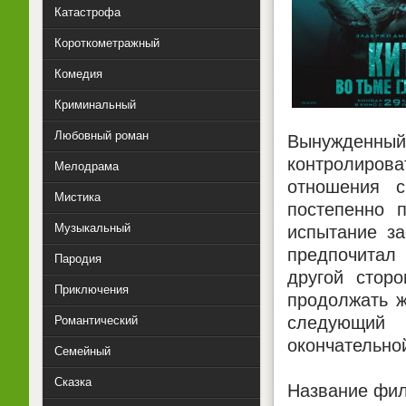
Катастрофа
Короткометражный
Комедия
Криминальный
Любовный роман
Вынужденный 
контролиров
Мелодрама
отношения с
Мистика
постепенно 
Музыкальный
испытание за
предпочитал 
Пародия
другой стор
Приключения
продолжать ж
следующий 
Романтический
окончательно
Семейный
Сказка
Название фил