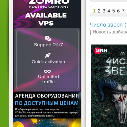
1
2
3
4
5
6
7
Число зверя (
[ Новость добавл