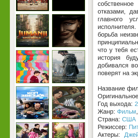
собственное
отказами, д
главного у
исполнителя.
борьба неизв
принципиальн
что у тебя е
история буд
добивался во
поверят на эк
Название филь
Оригинальное 
Год выхода:
2
Жанр:
Фильм
Страна:
США
Режиссер:
Пи
Актеры:
Дже