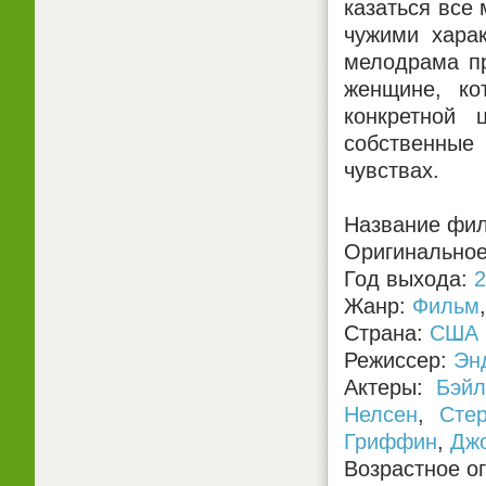
казаться все 
чужими хара
мелодрама пр
женщине, ко
конкретной 
собственные
чувствах.
Название фил
Оригинальное 
Год выхода:
2
Жанр:
Фильм
Страна:
США
Режиссер:
Эн
Актеры:
Бэй
Нелсен
,
Сте
Гриффин
,
Джо
Возрастное о